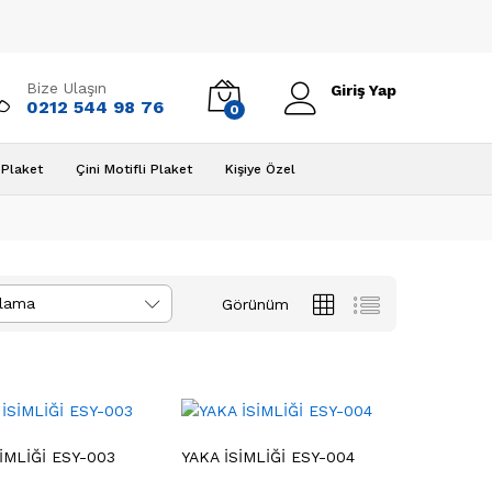
Bize Ulaşın
Giriş Yap
0212 544 98 76
0
Plaket
Çini Motifli Plaket
Kişiye Özel
alama
Görünüm
İMLİĞİ ESY-003
YAKA İSİMLİĞİ ESY-004