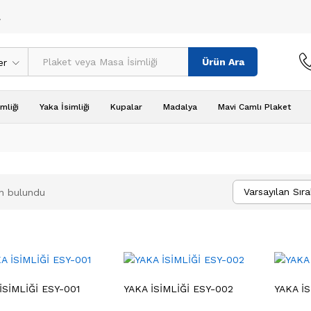
!
Ürün Ara
er
mliği
Yaka İsimliği
Kupalar
Madalya
Mavi Camlı Plaket
Varsayılan Sır
n bulundu
İSİMLİĞİ ESY-001
YAKA İSİMLİĞİ ESY-002
YAKA İS