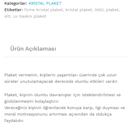
Kategoriler:
KRİSTAL PLAKET
Etiketler:
füme kristal plaket
,
kristal plaket
,
ödül
,
plaket
,
silt
,
uv baskılı plaket
Ürün Açıklaması
Plaket vermenin, kişilerin yaşantıları üzerinde çok uzun
süreler unutulamayacak derecede olumlu etkileri vardır.
Plaket, kişinin olumlu davranışlar için isteklendirilmesi ve
güdülenmesini kolaylaştırır.
Vereceğiniz kişinin öğrenilecek konuya karşı, ilgi duyması ve
moral motivasyonunu artırması açısından da oldukça
faydalıdır.