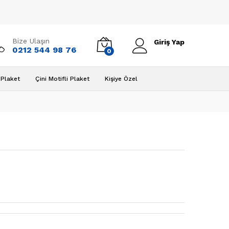
Bize Ulaşın
Giriş Yap
0212 544 98 76
0
Plaket
Çini Motifli Plaket
Kişiye Özel