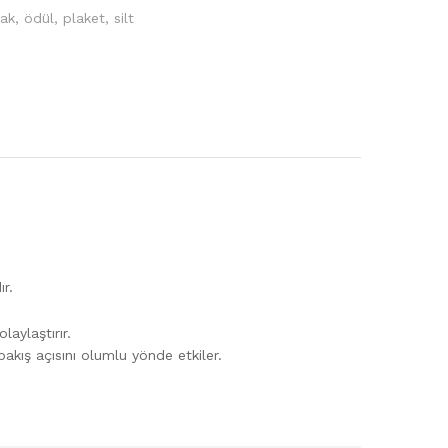
bak
,
ödül
,
plaket
,
silt
r.
laylaştırır.
akış açısını olumlu yönde etkiler.