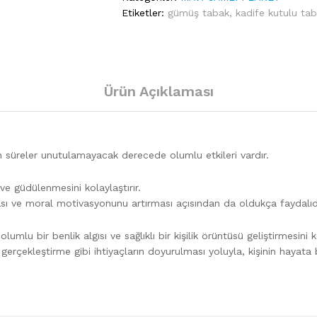
Etiketler:
gümüş tabak
,
kadife kutulu ta
Ürün Açıklaması
un süreler unutulamayacak derecede olumlu etkileri vardır.
 ve güdülenmesini kolaylaştırır.
ması ve moral motivasyonunu artırması açısından da oldukça faydalıdı
umlu bir benlik algısı ve sağlıklı bir kişilik örüntüsü geliştirmesini ko
çekleştirme gibi ihtiyaçların doyurulması yoluyla, kişinin hayata b