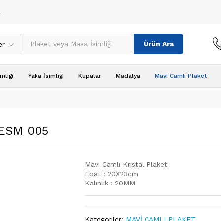
!
Ürün Ara
er
mliği
Yaka İsimliği
Kupalar
Madalya
Mavi Camlı Plaket
 ESM 005
Mavi Camlı Kristal Plaket
Ebat : 20X23cm
Kalınlık : 20MM
Kategoriler:
MAVİ CAMLI PLAKET