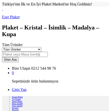
Türkiye'nin İlk ve En İyi Plaket Marketi'ne Hoş Geldiniz!
Eser Plaket
Plaket – Kristal – İsimlik – Madalya –
Kupa
Tüm Ürünler
Ürün Ara
Bize Ulaşın
0212 544 98 76
0
Sepetinizde ürün bulunmuyor.
Giriş Yap
Kristal Plaket
Vip Kristal
Tabak Plaket
Masa İsimliği
Yaka İsimliği
Kupalar
Madalya