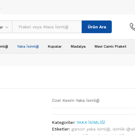
!
Ürün Ara
er
mliği
Yaka İsimliği
Kupalar
Madalya
Mavi Camlı Plaket
Özel Kesim Yaka İsimliği
Kategoriler:
YAKA İSİMLİĞİ
Etiketler:
garson yaka isimliği
,
isimlik iğnel