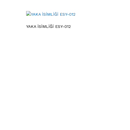
YAKA İSİMLİĞİ ESY-012
Bize Ulaşın
Litros Yolu 2. Matbaacılar Sitesi C Blok Zemin
Kat No:16 (ZC16) Topkapı / İSTANBUL
grafik@eserlazer.com