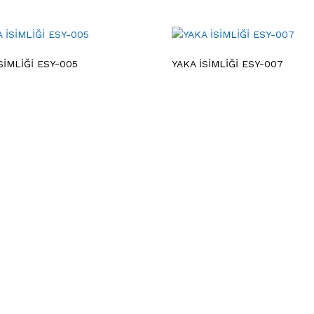
SİMLİĞİ ESY-005
YAKA İSİMLİĞİ ESY-007
Bilgi
Gizlilik Sözleşmesi
Blog
Hakkımızda
İade Politikası