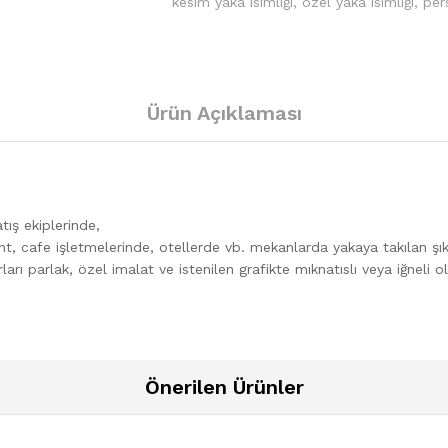
kesim yaka isimliği
,
özel yaka isimliği
,
per
Ürün Açıklaması
tış ekiplerinde,
ant, cafe işletmelerinde, otellerde vb. mekanlarda yakaya takılan şık
ları parlak, özel imalat ve istenilen grafikte mıknatıslı veya iğneli o
Önerilen Ürünler