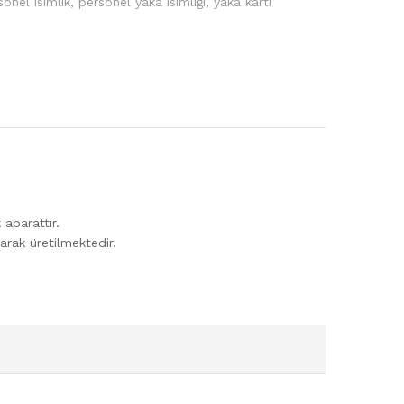
sonel isimlik
,
personel yaka isimliği
,
yaka kartı
 aparattır.
larak üretilmektedir.