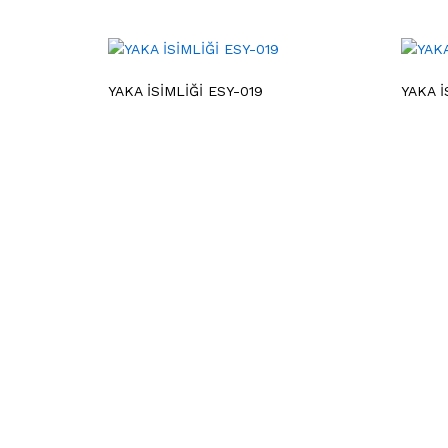
YAKA İSİMLİĞİ ESY-019
YAKA İ
Hakkımızda
1978 yılında “ESER Matbaa ve Etiket Sanayii”
adıyla Cağaloğlu’nda kurulan firmamız,
kuruluşundan bu yana çeşitli kamu ve özel
sektör kuruluşlarının ihalelerini başarıyla
gerçekleştirerek, farklı sektörlerdeki seçkin