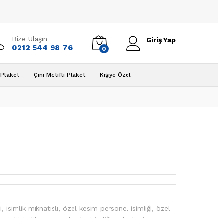
Bize Ulaşın
Giriş Yap
0212 544 98 76
0
Plaket
Çini Motifli Plaket
Kişiye Özel
i
,
isimlik mıknatıslı
,
özel kesim personel isimliği
,
özel